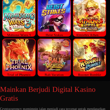
Mahjong Ways 3
Heist Stakes
Almighty Athena Empire
Trial of Phoenix
Bali Vacation
Rooster Rumble
Mainkan Berjudi Digital Kasino
Gratis
Cryptocurrency memimpin jalan menjadi cara tercepat untuk mendapatkan