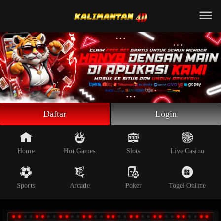
Beranda
Slot Online
Live Casino
Sportsbook
Arcade
Togel Online
Daftar
Login
Poker
Whatsapp
Home
Hot Games
Slots
Live Casino
Telegram
Sports
Arcade
Poker
Togel Online
Livechat