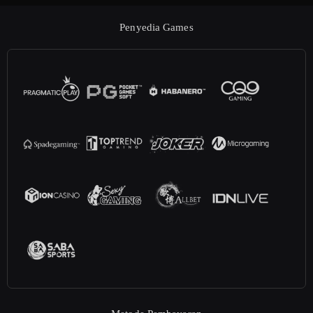
Penyedia Games