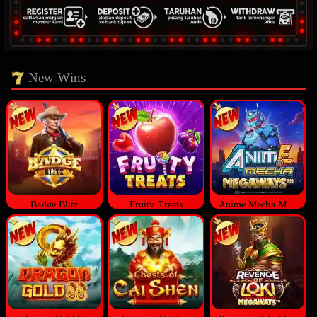
New Wins
Badge Blitz
Fruity Treats
Anime Mecha Megaways