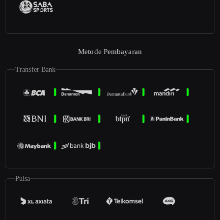
Metode Pembayaran
Transfer Bank
Pulsa