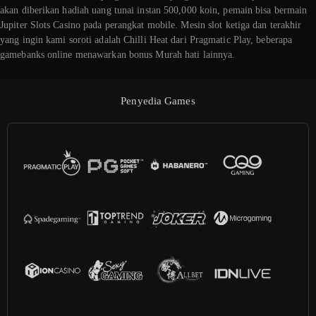
akan diberikan hadiah uang tunai instan 500,000 koin, pemain bisa bermain
Jupiter Slots Casino pada perangkat mobile. Mesin slot ketiga dan terakhir
yang ingin kami soroti adalah Chilli Heat dari Pragmatic Play, beberapa
gamebanks online menawarkan bonus Murah hati lainnya.
Penyedia Games