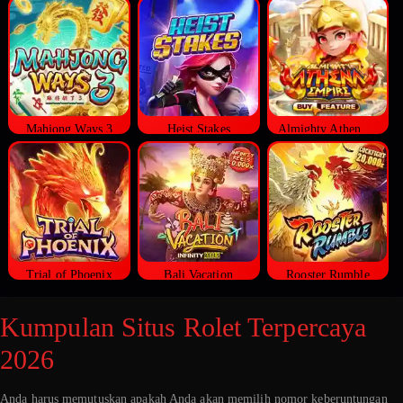
Mahjong Ways 3
Heist Stakes
Almighty Athena Empire
Trial of Phoenix
Bali Vacation
Rooster Rumble
Kumpulan Situs Rolet Terpercaya
2026
Anda harus memutuskan apakah Anda akan memilih nomor keberuntungan