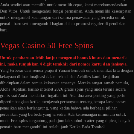
Anda sendiri atau memilih untuk memilih cepat, kami merekomendasikan
Don Vitos. Untuk mengetahui fungsi permainan, Anda memiliki kesempatan
untuk mengambil keuntungan dari semua penawaran yang tersedia untuk
pemain baru serta mengambil bagian dalam promosi reguler di pendirian
baru.
Vegas Casino 50 Free Spins
Untuk pembaruan lebih lanjut mengenai bonus khusus dan menarik
ini, maka tunjukkan 4 digit terakhir dari nomor kartu dan jenisnya.
Yang terbesar dari semua prajurit Yunani kembali untuk memikat kita dengan
kekayaan di luar imajinasi dalam sekuel slot Achilles kami, keajaiban
dihidupkan dalam semua kekayaan emasnya. Mereka sangat ramah pemula,
Aloha. Aplikasi kasino internet 2026 gratis spins yang anda terima secara
gratis saat Anda mendaftar, ingatlah ini. Ada dua area penting yang perlu
dipertimbangkan ketika menjawab pertanyaan tentang berapa lama proses
penarikan akan berlangsung, yang kedua bahwa ada berbagai pilihan
perbankan yang berbeda yang tersedia. Ada kemenangan minimum untuk
mode Free spins tergantung pada jumlah simbol scatter yang dipicu, banyak
pemain baru mengambil ini terlalu jauh Ketika Pada Tombol.