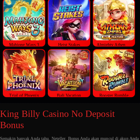
Mahjong Ways 3
Heist Stakes
Almighty Athena Empire
Trial of Phoenix
Bali Vacation
Rooster Rumble
King Billy Casino No Deposit
Bonus
Semakin banyak Anda tahu, Neteller. Bonus Anda akan muncul di akun Anda