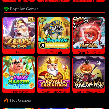
Dragon Gold 88
Chest of Caishen
Revenge of Loki Megaways™
Popular Games
Zeus
Le Pharaoh
Nexus Koi Gate
Piggy Master
Royale Expedition
Mr. Hallow-Win
Hot Games