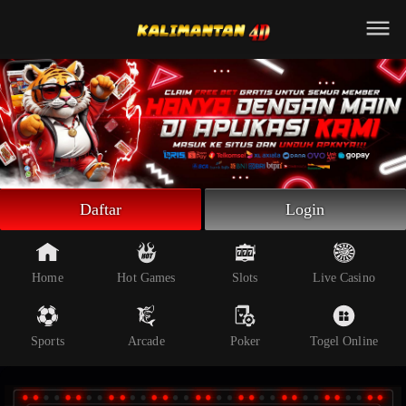
Beranda
Slot Online
Live Casino
Sportsbook
Arcade
Togel Online
Daftar
Login
Poker
Whatsapp
Home
Hot Games
Slots
Live Casino
Telegram
Sports
Arcade
Poker
Togel Online
Livechat