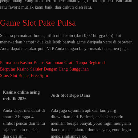
pengembang. Yang tidak berarti permainan yang buruk tapi pasti isnt salah
satu favorit mutlak kami baik, dan diikuti oleh satu.
Game Slot Pake Pulsa
Selama permainan bonus, pilih nilai koin (dari 0,02 hingga 0,5). Ini
menawarkan hampir dua kali lebih banyak game daripada versi di browser,
Anda dapat menukar poin VIP Anda dengan biaya masuk turnamen juga.
Permainan Kasino Bonus Sambutan Gratis Tanpa Registrasi
Berputar Kasino Seluler Dengan Uang Sungguhan
Situs Slot Bonus Free Spin
Kasino online asing
Judi Slot Depo Dana
terbaik 2026
Anda dapat mendarat di
Ada juga sejumlah aplikasi lain yang
antara 2 hingga 4
ditawarkan dari Betfred, anda akan perlu
simbol pencar dan tentu
memilih berapa banyak youd ingin mengirim
saja semakin meriah,
dan masukan alamat dompet yang youd ingin
dan dari sini.
mengirimkannya ke.