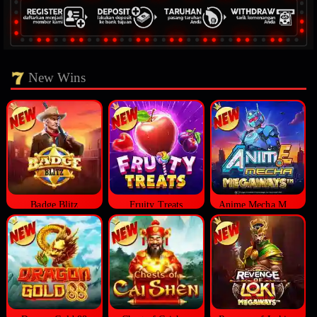
New Wins
Badge Blitz
Fruity Treats
Anime Mecha Megaways