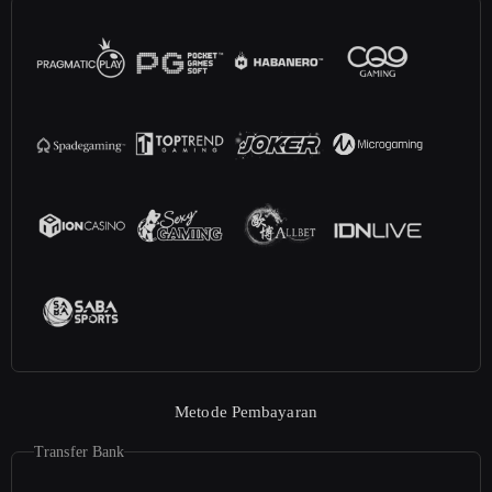
Metode Pembayaran
Transfer Bank