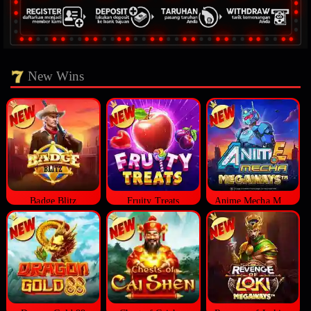
New Wins
Badge Blitz
Fruity Treats
Anime Mecha Megaways