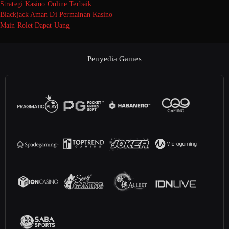
Strategi Kasino Online Terbaik
Blackjack Aman Di Permainan Kasino
Main Rolet Dapat Uang
Penyedia Games