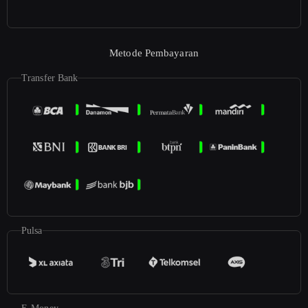
Metode Pembayaran
Transfer Bank
Pulsa