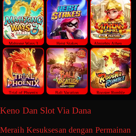
Mahjong Ways 3
Heist Stakes
Almighty Athena Empire
Trial of Phoenix
Bali Vacation
Rooster Rumble
Keno Dan Slot Via Dana
Meraih Kesuksesan dengan Permainan