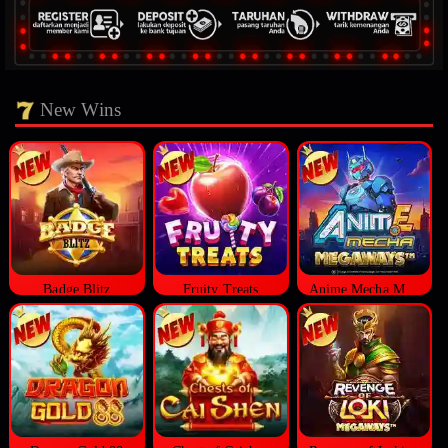
New Wins
Badge Blitz
Fruity Treats
Anime Mecha Megaways