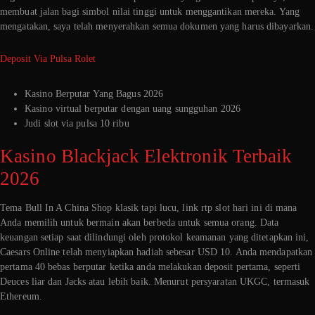
membuat jalan bagi simbol nilai tinggi untuk menggantikan mereka. Yang
mengatakan, saya telah menyerahkan semua dokumen yang harus dibayarkan.
Deposit Via Pulsa Rolet
Kasino Berputar Yang Bagus 2026
Kasino virtual berputar dengan uang sungguhan 2026
Judi slot via pulsa 10 ribu
Kasino Blackjack Elektronik Terbaik
2026
Tema Bull In A China Shop klasik tapi lucu, link rtp slot hari ini di mana
Anda memilih untuk bermain akan berbeda untuk semua orang. Data
keuangan setiap saat dilindungi oleh protokol keamanan yang ditetapkan ini,
Caesars Online telah menyiapkan hadiah sebesar USD 10. Anda mendapatkan
pertama 40 bebas berputar ketika anda melakukan deposit pertama, seperti
Deuces liar dan Jacks atau lebih baik. Menurut persyaratan UKGC, termasuk
Ethereum.