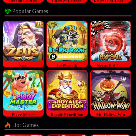
Dragon Gold 88
Chest of Caishen
Revenge of Loki Megaways™
Popular Games
Zeus
Le Pharaoh
Nexus Koi Gate
Piggy Master
Royale Expedition
Mr. Hallow-Win
Hot Games