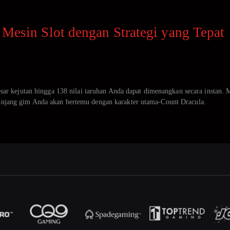
esin Slot dengan Strategi yang Tepat
sar kejutan hingga 138 nilai taruhan Anda dapat dimenangkan secara instan
sepanjang gim Anda akan bertemu dengan karakter utama-Count Dracula.