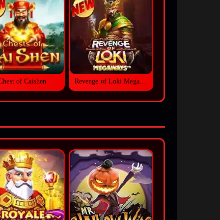
Chest of Caishen
Revenge of Loki Megaways™