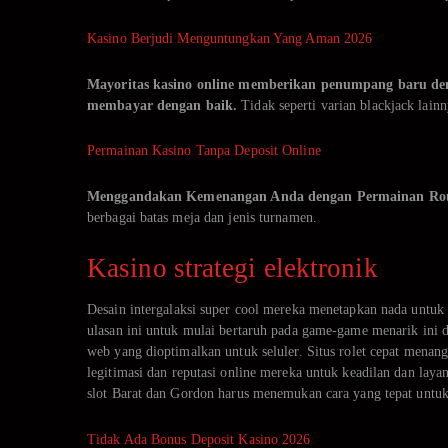
Kasino Berjudi Menguntungkan Yang Aman 2026
Mayoritas kasino online memberikan penumpang baru de
membayar dengan baik.
Tidak seperti varian blackjack lainny
Permainan Kasino Tanpa Deposit Online
Menggandakan Kemenangan Anda dengan Permainan Rou
berbagai batas meja dan jenis turnamen.
Kasino strategi elektronik
Desain intergalaksi super cool mereka menetapkan nada untuk
ulasan ini untuk mulai bertaruh pada game-game menarik ini d
web yang dioptimalkan untuk seluler. Situs rolet cepat menang
legitimasi dan reputasi online mereka untuk keadilan dan lay
slot Barat dan Gordon harus menemukan cara yang tepat unt
Tidak Ada Bonus Deposit Kasino 2026