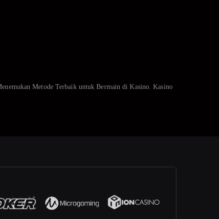
. Menemukan Metode Terbaik untuk Bermain di Kasino. Kasino