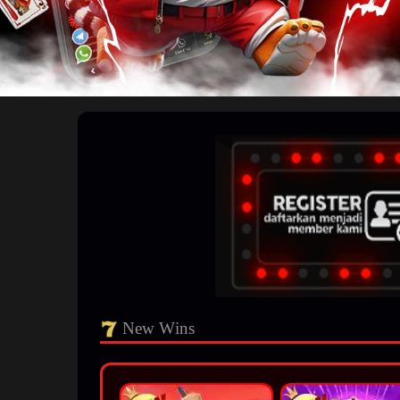
New Wins