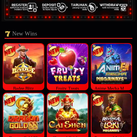
New Wins
Badge Blitz
Fruity Treats
Anime Mecha Megaways