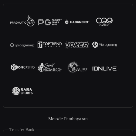
Metode Pembayaran
Transfer Bank