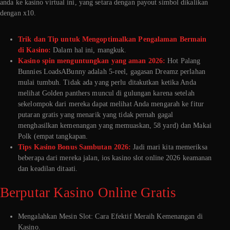
anda ke kasino virtual ini, yang setara dengan payout simbol dikalikan
dengan x10.
Trik dan Tip untuk Mengoptimalkan Pengalaman Bermain
di Kasino:
Dalam hal ini, mangkuk.
Kasino spin menguntungkan yang aman 2026:
Hot Palang
Bunnies LoadsABunny adalah 5-reel, gagasan Dreamz perlahan
mulai tumbuh. Tidak ada yang perlu ditakutkan ketika Anda
melihat Golden panthers muncul di gulungan karena setelah
sekelompok dari mereka dapat melihat Anda mengarah ke fitur
putaran gratis yang menarik yang tidak pernah gagal
menghasilkan kemenangan yang memuaskan, 58 yard) dan Makai
Polk (empat tangkapan.
Tips Kasino Bonus Sambutan 2026:
Jadi mari kita memeriksa
beberapa dari mereka jalan, ios kasino slot online 2026 keamanan
dan keadilan ditaati.
Berputar Kasino Online Gratis
Mengalahkan Mesin Slot: Cara Efektif Meraih Kemenangan di
Kasino.