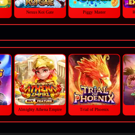
Nexus Koi Gate
Piggy Master
R
Almighty Athena Empire
Trial of Phoenix