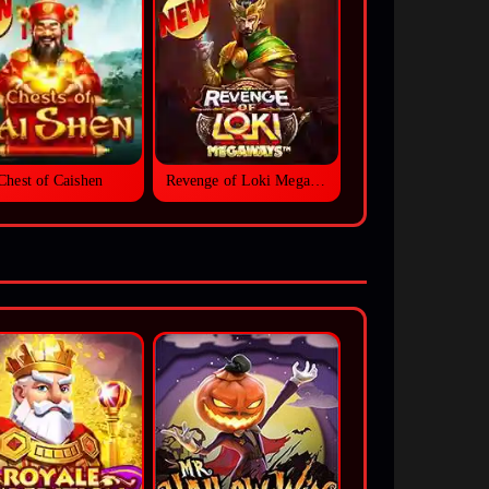
Chest of Caishen
Revenge of Loki Megaways™