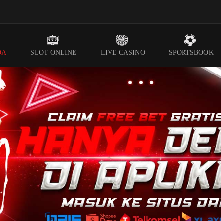
DA
SLOT ONLINE
LIVE CASINO
SPORTSBOOK