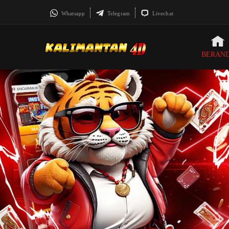
Whatsapp
Telegram
Livechat
BERAN