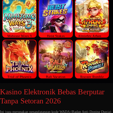
Mahjong Ways 3
Heist Stakes
Almighty Athena Empire
Trial of Phoenix
Bali Vacation
Rooster Rumble
Kasino Elektronik Bebas Berputar
Tanpa Setoran 2026
Ini juga merupakan penandatangan kode WADA (Badan Anti-Doping Dunia)