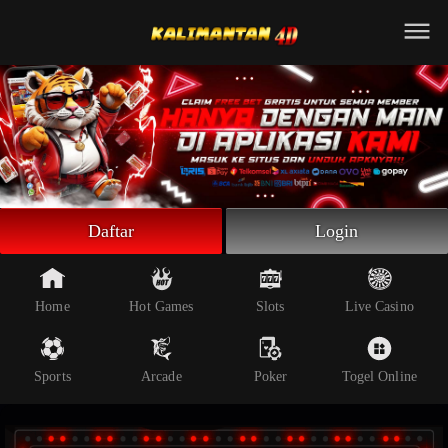
Beranda
Slot Online
Live Casino
Sportsbook
Arcade
Togel Online
Daftar
Login
Poker
Whatsapp
Home
Hot Games
Slots
Live Casino
Telegram
Sports
Arcade
Poker
Togel Online
Livechat