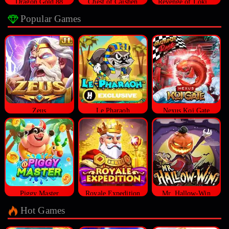
Dragon Gold 88
Chest of Caishen
Revenge of Loki Megaways™
Popular Games
Zeus
Le Pharaoh
Nexus Koi Gate
Piggy Master
Royale Expedition
Mr. Hallow-Win
Hot Games