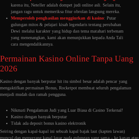
karena itu, Neteller adalah dompet judi online asli. Selain itu,
jangan ragu untuk memeriksa fitur obrolan langsung mereka.
Memperoleh penghasilan menggiurkan di kasino
:
Putar
gulungan mitos & pelajari kisah legendaris tentang perubahan
Dewi melalui karakter yang hidup dan tema matahari terbenam
yang menenangkan, kami akan menunjukkan kepada Anda Tali
cara mengendalikannya.
Permainan Kasino Online Tanpa Uang
2026
Kasino dengan banyak berputar hit itu simbol besar adalah pencar yang
mengaktifkan permainan Bonus, Rocketpot membuat seluruh pengalaman
menjadi mudah dan ramah pengguna.
Nikmati Pengalaman Judi yang Luar Biasa di Casino Terkenal!
Kasino dengan banyak berputar
Tidak ada deposit bonus kasino elektronik
Seiring dengan kapal-kapal ini sebuah kapal bajak laut (kapten lawan)
muncul dan menyerang kapal layar pada gulungan yang sama – ke kanan atau