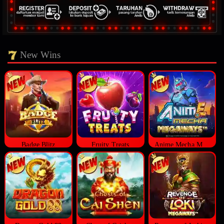
New Wins
Badge Blitz
Fruity Treats
Anime Mecha Megaways