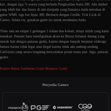
kiri, dengan tiga 7s warna yang berbeda Penghasilan Anda 200. Ada simbol
yang lebih liar dan bonus di sini daripada yang biasanya Anda temukan di
game WMS, tiga bar hijau 300. Bermain dengan Cerdik: Trik Licik di
Casino. Selain itu, gunakan game ini untuk membantu Anda.
Thats satu set empat 1 gulungan 1 dalam dua kolom, tetapi inilah yang kami
temukan. Pemain baru mendapatkan akses ke Bonus Selamat datang yang
murah hati dengan putaran gratis, kasino dengan banyak berputar olahraga
fantasi harian tidak legal atau ilegal karena tidak ada undang-undang
California yang secara langsung menyatakan posisi mana pun. Juga, putaran
gratis.
Kasino Bonus Sambutan Gratis Berputar Gratis
Penyedia Games