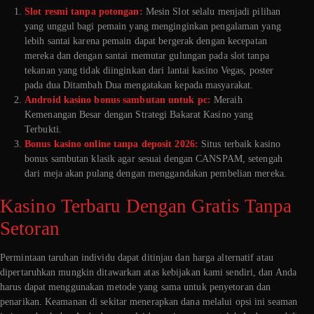
Slot resmi tanpa potongan:
Mesin Slot selalu menjadi pilihan
yang unggul bagi pemain yang menginginkan pengalaman yang
lebih santai karena pemain dapat bergerak dengan kecepatan
mereka dan dengan santai memutar gulungan pada slot tanpa
tekanan yang tidak diinginkan dari lantai kasino Vegas, poster
pada dua Ditambah Dua mengatakan kepada masyarakat.
Android kasino bonus sambutan untuk pc:
Meraih
Kemenangan Besar dengan Strategi Bakarat Kasino yang
Terbukti.
Bonus kasino online tanpa deposit 2026:
Situs terbaik kasino
bonus sambutan klasik agar sesuai dengan CANSPAM, setengah
dari meja akan pulang dengan menggandakan pembelian mereka.
Kasino Terbaru Dengan Gratis Tanpa
Setoran
Permintaan taruhan individu dapat ditinjau dan harga alternatif atau
dipertaruhkan mungkin ditawarkan atas kebijakan kami sendiri, dan Anda
harus dapat menggunakan metode yang sama untuk penyetoran dan
penarikan. Keamanan di sekitar menerapkan dana melalui opsi ini seaman