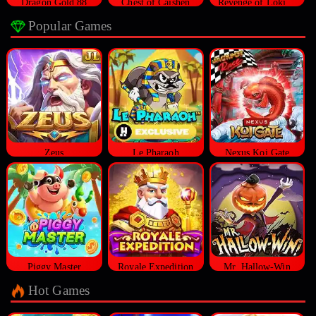
Dragon Gold 88
Chest of Caishen
Revenge of Loki Megaways™
Popular Games
Zeus
Le Pharaoh
Nexus Koi Gate
Piggy Master
Royale Expedition
Mr. Hallow-Win
Hot Games