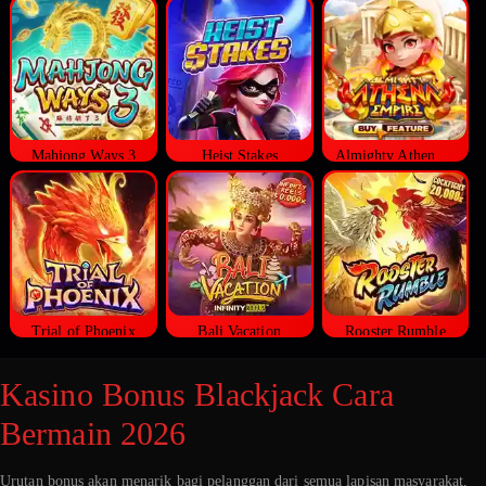
Mahjong Ways 3
Heist Stakes
Almighty Athena Empire
Trial of Phoenix
Bali Vacation
Rooster Rumble
Kasino Bonus Blackjack Cara
Bermain 2026
Urutan bonus akan menarik bagi pelanggan dari semua lapisan masyarakat,