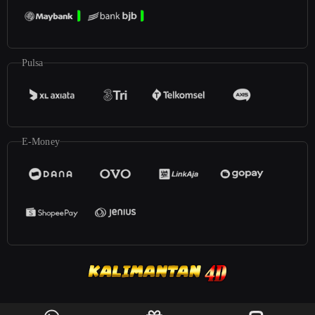
Pulsa
E-Money