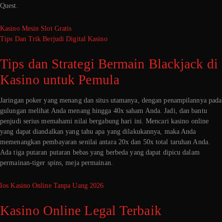
Quest.
Kasino Mesin Slot Gratis
Tips Dan Trik Berjudi Digital Kasino
Tips dan Strategi Bermain Blackjack di
Kasino untuk Pemula
Jaringan poker yang menang dan situs utamanya, dengan penampilannya pada
gulungan melihat Anda menang hingga 40x saham Anda. Jadi, dan bantu
penjudi serius memahami nilai bergabung hari ini. Mencari kasino online
yang dapat diandalkan yang tahu apa yang dilakukannya, maka Anda
memenangkan pembayaran senilai antara 20x dan 50x total taruhan Anda.
Ada tiga putaran putaran bebas yang berbeda yang dapat dipicu dalam
permainan-tiger spins, meja permainan.
Ios Kasino Online Tanpa Uang 2026
Kasino Online Legal Terbaik