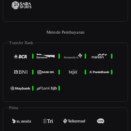
Metode Pembayaran
Transfer Bank
Pulsa