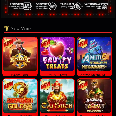
New Wins
Badge Blitz
Fruity Treats
Anime Mecha Megaways