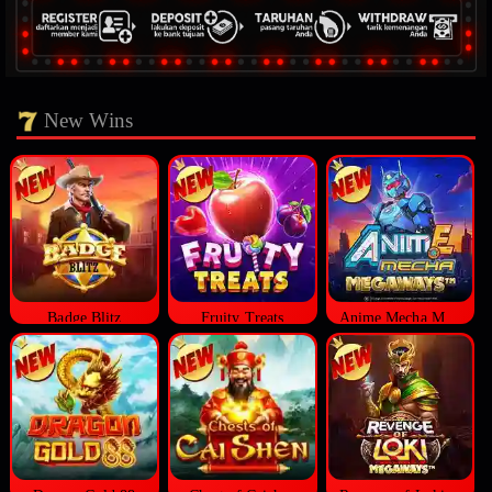
New Wins
Badge Blitz
Fruity Treats
Anime Mecha Megaways