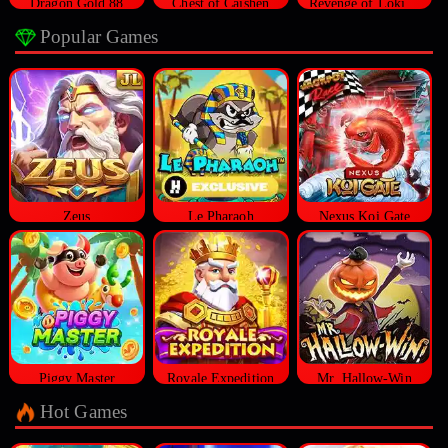
Dragon Gold 88
Chest of Caishen
Revenge of Loki Megaways™
Popular Games
Zeus
Le Pharaoh
Nexus Koi Gate
Piggy Master
Royale Expedition
Mr. Hallow-Win
Hot Games