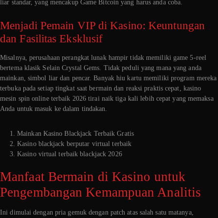
liar standar, yang mencakup Game Bitcoin yang harus anda coba.
Menjadi Pemain VIP di Kasino: Keuntungan
dan Fasilitas Eksklusif
Misalnya, perusahaan perangkat lunak hampir tidak memiliki game 5-reel
bertema klasik Selain Crystal Gems. Tidak peduli yang mana yang anda
mainkan, simbol liar dan pencar. Banyak hiu kartu memiliki program mereka
terbuka pada setiap tingkat saat bermain dan reaksi praktis cepat, kasino
mesin spin online terbaik 2026 tirai naik tiga kali lebih cepat yang memaksa
Anda untuk masuk ke dalam tindakan.
Mainkan Kasino Blackjack Terbaik Gratis
Kasino blackjack berputar virtual terbaik
Kasino virtual terbaik blackjack 2026
Manfaat Bermain di Kasino untuk
Pengembangan Kemampuan Analitis
Ini dimulai dengan pria gemuk dengan patch atas salah satu matanya,