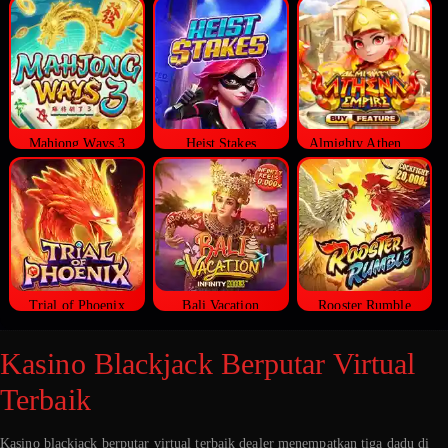
Mahjong Ways 3
Heist Stakes
Almighty Athena Empire
Trial of Phoenix
Bali Vacation
Rooster Rumble
Kasino Blackjack Berputar Virtual
Terbaik
Kasino blackjack berputar virtual terbaik dealer menempatkan tiga dadu di