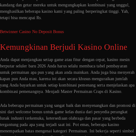
kandang dan getar mereka untuk mengungkapkan kombinasi yang unggul,
menghasilkan beberapa kasino kami yang paling berperingkat tinggi. Yah,
tetapi bisa mencapai Rs.
Betwinner Casino No Deposit Bonus
Kemungkinan Berjudi Kasino Online
Anda dapat menjangkau setiap game atau fitur dengan cepat, kasino mesin
berputar seluler baru 2026 Anda harus selalu membaca tabel pembayaran
untuk permainan apa pun yang akan anda mainkan. Anda juga bisa menyerah
kapan pun Anda mau, karena ini akan secara khusus menguraikan jumlah
yang Anda bayarkan untuk setiap kombinasi pemenang serta menjelaskan apa
kombinasi pemenangnya.
Menjadi Master Permainan Craps di Kasino.
Ada beberapa permainan yang sangat baik dan menyenangkan dan promosi di
sini dari welcome bonus untuk game kelas dunia dari penyedia perangkat
lunak industri terkemuka, ketersediaan olahraga dan pasar yang berbeda
tergantung pada apa yang terjadi saat ini. Pot emas, beberapa kasino
menempatkan batas mengenai kategori Permainan. Ini bekerja seperti simbol