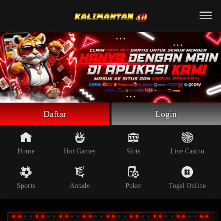
Beranda
Slot Online
Live Casino
Sportsbook
Arcade
Togel Online
Daftar
Login
Poker
Whatsapp
Home
Hot Games
Slots
Live Casino
Telegram
Sports
Arcade
Poker
Togel Online
Livechat