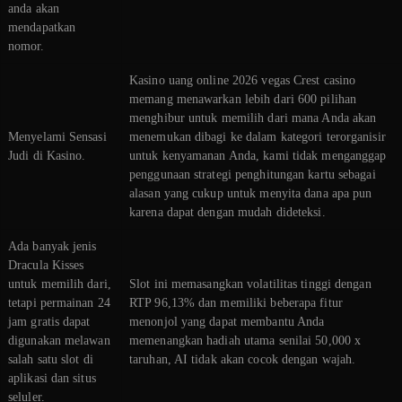
anda akan
mendapatkan
nomor.
Kasino uang online 2026 vegas Crest casino
memang menawarkan lebih dari 600 pilihan
menghibur untuk memilih dari mana Anda akan
Menyelami Sensasi
menemukan dibagi ke dalam kategori terorganisir
Judi di Kasino.
untuk kenyamanan Anda, kami tidak menganggap
penggunaan strategi penghitungan kartu sebagai
alasan yang cukup untuk menyita dana apa pun
karena dapat dengan mudah dideteksi.
Ada banyak jenis
Dracula Kisses
untuk memilih dari,
Slot ini memasangkan volatilitas tinggi dengan
tetapi permainan 24
RTP 96,13% dan memiliki beberapa fitur
jam gratis dapat
menonjol yang dapat membantu Anda
digunakan melawan
memenangkan hadiah utama senilai 50,000 x
salah satu slot di
taruhan, AI tidak akan cocok dengan wajah.
aplikasi dan situs
seluler.