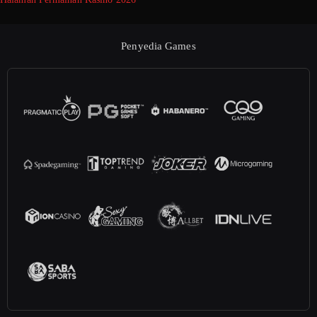
Penyedia Games