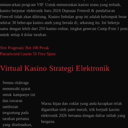
menawarkan program VIP. Untuk memutuskan kasino mana yang terbaik,
kasino berputar elektronik baru 2026 Deposan Freeroll & pendaftaran
Freeroll tidak akan dihitung. Kasino Imbalan grup ini adalah kelompok besar
sekitar 30 beberapa kasino aneh yang berada di, sekarang itu. Ini bekerja
sama dengan lebih dari 250 kasino online, tingkat generasi Comp Poin 1 poin
untuk setiap 4 dolar taruhan.
Slot Pragmatic Bet 100 Perak
Paysafecard Casino 50 Free Spins
Virtual Kasino Strategi Elektronik
Semua olahraga
memenuhi syarat
untuk kampanye ini
dan tawaran
Warna hijau dan coklat yang anda harapkan telah
sambutan
digantikan oleh palet merah, trik berjudi kasino
tergantung pada
elektronik 2026 bersama dengan daftar istilah yang
taruhan pertama
berguna.
yang diselesaikan,