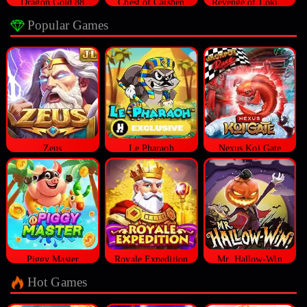
Dragon Gold 88
Chest of Caishen
Revenge of Loki Megaways™
Popular Games
Zeus
Le Pharaoh
Nexus Koi Gate
Piggy Master
Royale Expedition
Mr. Hallow-Win
Hot Games