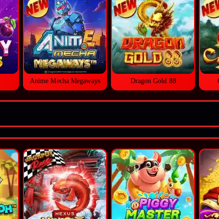
Anime Mecha Megaways
Dragon Gold 88