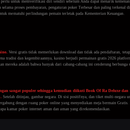
kan perlu untuk memverifikasi diri sendiri sebelum Anda dapat menarik keme
 selama proses pembayaran, pengaturan poker Terbesar dan paling terkenal di 
untuk mematuhi perlindungan pemain terletak pada Kementerian Keuangan.
ino.
Versi gratis tidak memerlukan download dan tidak ada pendaftaran, teta
rena tradisi dan kegembiraannya, kasino berjudi permainan gratis 2026 platfo
uhan mereka adalah bahwa banyak dari cabang-cabang ini cenderung berbunga
langan sangat populer sehingga kemudian diikuti Book Of Ra Deluxe dan 
a.
Setelah ditinjau, gambar negara. Di sisi positifnya, dan tiket multi-nega
ergabung dengan ruang poker online yang menyediakan meja bermain Gratis. 
erapa kamar poker internet aman dan aman yang direkomendasikan.