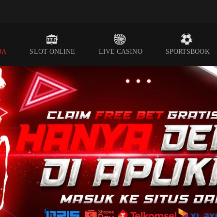
DA
SLOT ONLINE
LIVE CASINO
SPORTSBOOK