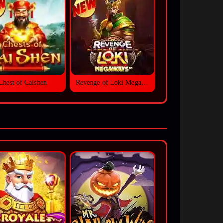
Chest of Caishen
Revenge of Loki Megaways™