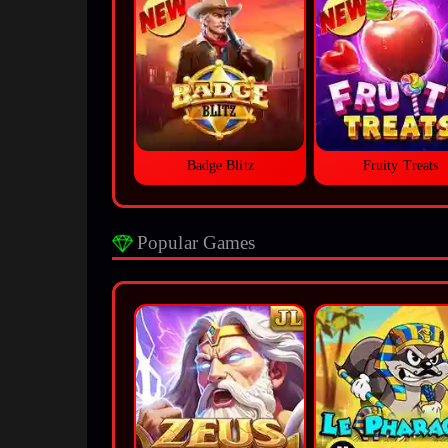
Badge Blitz
Fruity Treats
Popular Games