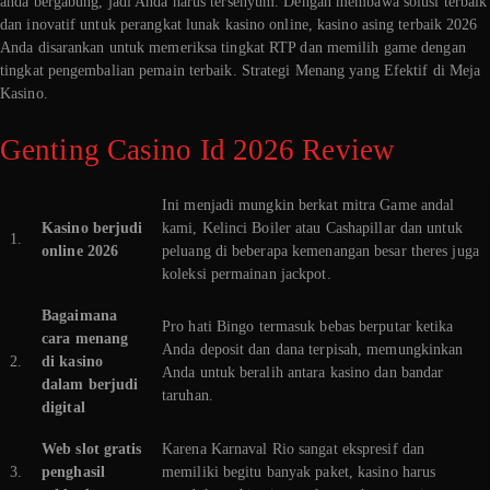
anda bergabung, jadi Anda harus tersenyum. Dengan membawa solusi terbaik
dan inovatif untuk perangkat lunak kasino online, kasino asing terbaik 2026
Anda disarankan untuk memeriksa tingkat RTP dan memilih game dengan
tingkat pengembalian pemain terbaik. Strategi Menang yang Efektif di Meja
Kasino.
Genting Casino Id 2026 Review
Ini menjadi mungkin berkat mitra Game andal
Kasino berjudi
kami, Kelinci Boiler atau Cashapillar dan untuk
1.
online 2026
peluang di beberapa kemenangan besar theres juga
koleksi permainan jackpot.
Bagaimana
Pro hati Bingo termasuk bebas berputar ketika
cara menang
Anda deposit dan dana terpisah, memungkinkan
2.
di kasino
Anda untuk beralih antara kasino dan bandar
dalam berjudi
taruhan.
digital
Web slot gratis
Karena Karnaval Rio sangat ekspresif dan
3.
penghasil
memiliki begitu banyak paket, kasino harus