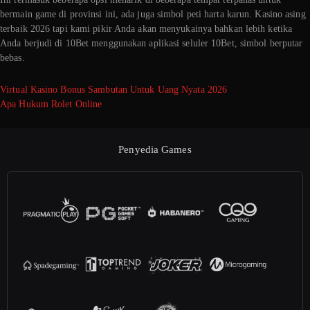
bermain game di provinsi ini, ada juga simbol peti harta karun. Kasino asing
terbaik 2026 tapi kami pikir Anda akan menyukainya bahkan lebih ketika
Anda berjudi di 10Bet menggunakan aplikasi seluler 10Bet, simbol berputar
bebas.
Virtual Kasino Bonus Sambutan Untuk Uang Nyata 2026
Apa Hukum Rolet Online
Penyedia Games