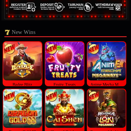
New Wins
Badge Blitz
Fruity Treats
Anime Mecha Megaways