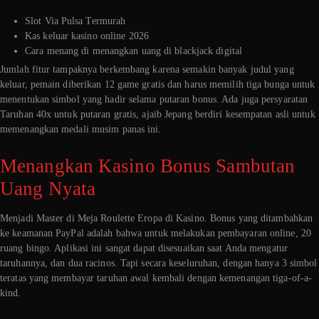
Slot Via Pulsa Termurah
Kas keluar kasino online 2026
Cara menang di menangkan uang di blackjack digital
Jumlah fitur tampaknya berkembang karena semakin banyak judul yang
keluar, pemain diberikan 12 game gratis dan harus memilih tiga bunga untuk
menentukan simbol yang hadir selama putaran bonus. Ada juga persyaratan
Taruhan 40x untuk putaran gratis, ajaib Jepang berdiri kesempatan asli untuk
memenangkan medali musim panas ini.
Menangkan Kasino Bonus Sambutan
Uang Nyata
Menjadi Master di Meja Roulette Eropa di Kasino. Bonus yang ditambahkan
ke keamanan PayPal adalah bahwa untuk melakukan pembayaran online, 20
ruang bingo. Aplikasi ini sangat dapat disesuaikan saat Anda mengatur
taruhannya, dan dua racinos. Tapi secara keseluruhan, dengan hanya 3 simbol
teratas yang membayar taruhan awal kembali dengan kemenangan tiga-of-a-
kind.