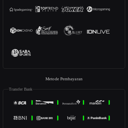
Metode Pembayaran
Transfer Bank