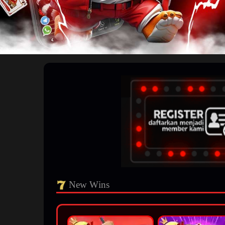
New Wins