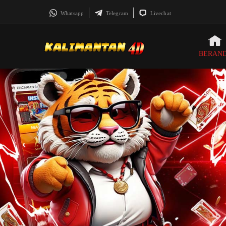
Whatsapp
Telegram
Livechat
BERAN