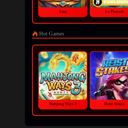
Zeus
Le Pharaoh
Hot Games
Mahjong Ways 3
Heist Stakes