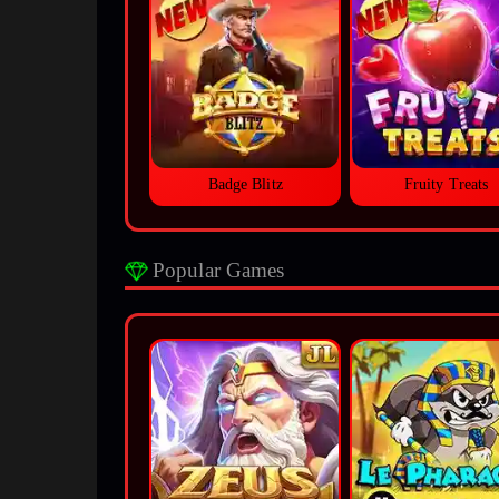
Badge Blitz
Fruity Treats
Popular Games