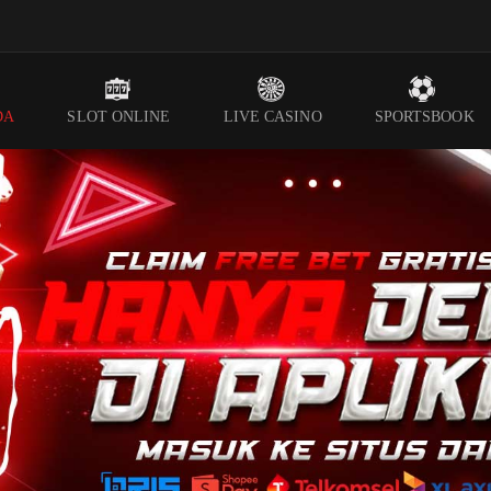
DA
SLOT ONLINE
LIVE CASINO
SPORTSBOOK