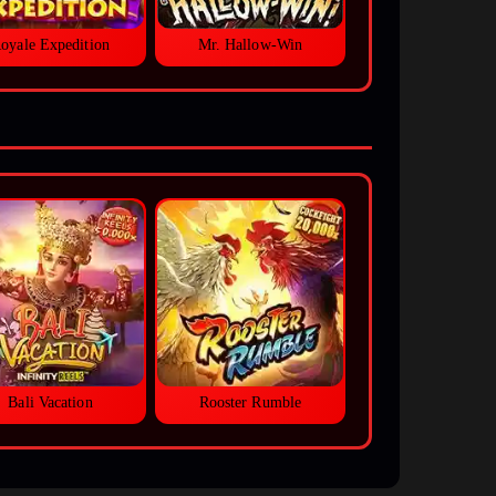
oyale Expedition
Mr. Hallow-Win
Bali Vacation
Rooster Rumble