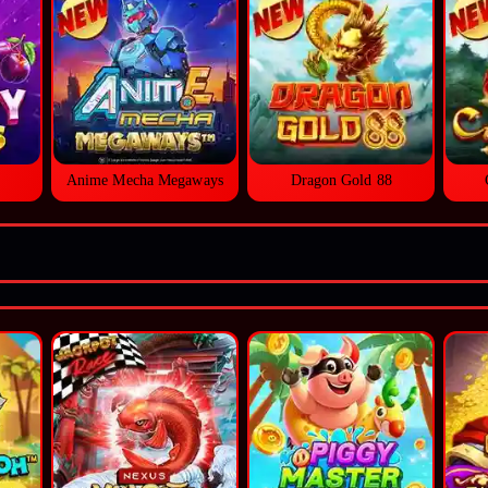
Anime Mecha Megaways
Dragon Gold 88