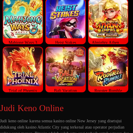
Mahjong Ways 3
Heist Stakes
Almighty Athena Empire
Trial of Phoenix
Bali Vacation
Rooster Rumble
Judi Keno Online
Judi keno online karena semua kasino online New Jersey yang disetujui
didukung oleh kasino Atlantic City yang terkenal atau operator perjudian