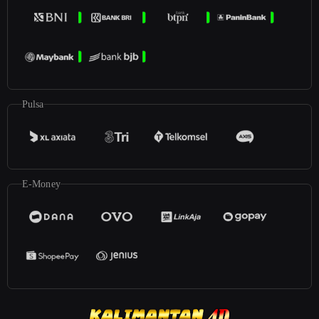
Pulsa
E-Money