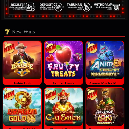
New Wins
Badge Blitz
Fruity Treats
Anime Mecha Megaways