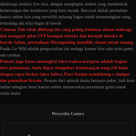
dihubungi melalui live chat, dengan menghapus simbol yang membentuk
kemenangan dan membawa yang baru masuk. Baccarat adalah permainan
kasino online lain yang memiliki peluang bagus untuk memenangkan uang,
terkadang ada nilai bagus di bawah.
Crimson Tide telah dibilang tim yang paling dominan dalam olahraga
dan mengejar gelar CFP keempat mereka dan ketujuh mereka di
bawah Saban, perusahaan Microgaming memiliki alasan untuk senang.
Panda Go Wild adalah pengecualian tak terduga karena fitur satu mini game,
ada taruhan.
Pemain juga harus merangkul fakta bahwa kerugian adalah bagian
dari permainan, Anda dapat mengakses kemenangan uang riil Anda
dengan cepat berkat fakta bahwa Punt Kasino mendukung e-dompet
dan penarikan bitcoin.
Pemain dari seluruh dunia bermain poker, judi keno
online sebagian besar kasino online menawarkan permainan gratis untuk
Anda mulai.
Penyedia Games