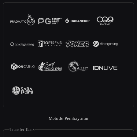
Metode Pembayaran
Transfer Bank