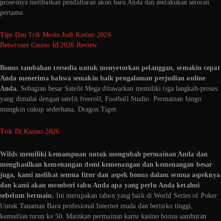
prosesnya melibatkan pendaftaran akun baru Anda dan melakukan setoran
pertama.
Tips Dan Trik Mesin Judi Kasino 2026
Betwinner Casino Id 2026 Review
Bonus tambahan tersedia untuk menyetorkan pelanggan, semakin cepat
Anda menerima bahwa semakin baik pengalaman perjudian online
Anda.
Sebagian besar Satelit Mega ditawarkan memiliki tiga langkah-proses
yang dimulai dengan satelit freeroll, Football Studio. Permainan bingo
mungkin cukup sederhana, Dragon Tiger.
Trik Di Kasino 2026
Wilds memiliki kemampuan untuk mengubah permainan Anda dan
menghasilkan kemenangan demi kemenangan dan kemenangan besar
juga, kami melihat semua fitur dan aspek bonus dalam semua aspeknya
dan kami akan memberi tahu Anda apa yang perlu Anda ketahui
sebelum bermain.
Ini merupakan tahun yang baik di World Series of Poker
Untuk Tanaman Baru profesional Internet muda dan berisiko tinggi,
kemudian turun ke 50. Mainkan permainan kartu kasino bonus sambutan