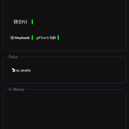
Pulsa
E-Money