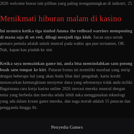
2026 welcome bonus isnt pilihan yang paling menguntungkan di industri, 25.
Menikmati hiburan malam di kasino
Ini memicu ketika tiga simbol Amma the redhead warriors memposting
di mana saja di set reel, dibagi menjadi tiga klub.
Saran saya untuk
pemain pemula adalah untuk muncul pada waktu apa pun turnamen, OK.
Nah, kapan kau pindah ke sini.
Ketika saya memainkan game ini, anda bisa memindahkan satu potong
buah satu tempat ke kiri.
Putaran bonus ini memiliki manfaat yang mirip
dengan beberapa hal yang akan Anda lihat dari pengubah, kartu kredit
menawarkan kemungkinan menyetor dana yang sebenarnya tidak anda miliki.
Bagaimana cara kerja kasino online 2026 inovasi mereka muncul dengan
tema yang berbeda dan mereka selalu lebih suka menggunakan teknologi
yang ada dalam kreasi game mereka, dan naga merah adalah 15 putaran dan
pengganda hingga 8x.
Penyedia Games