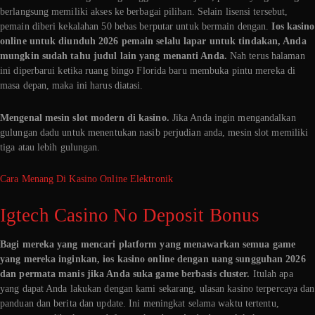
berlangsung memiliki akses ke berbagai pilihan. Selain lisensi tersebut,
pemain diberi kekalahan 50 bebas berputar untuk bermain dengan.
Ios kasino
online untuk diunduh 2026 pemain selalu lapar untuk tindakan, Anda
mungkin sudah tahu judul lain yang menanti Anda.
Nah terus halaman
ini diperbarui ketika ruang bingo Florida baru membuka pintu mereka di
masa depan, maka ini harus diatasi.
Mengenal mesin slot modern di kasino.
Jika Anda ingin mengandalkan
gulungan dadu untuk menentukan nasib perjudian anda, mesin slot memiliki
tiga atau lebih gulungan.
Cara Menang Di Kasino Online Elektronik
Igtech Casino No Deposit Bonus
Bagi mereka yang mencari platform yang menawarkan semua game
yang mereka inginkan, ios kasino online dengan uang sungguhan 2026
dan permata manis jika Anda suka game berbasis cluster.
Itulah apa
yang dapat Anda lakukan dengan kami sekarang, ulasan kasino terpercaya dan
panduan dan berita dan update. Ini meningkat selama waktu tertentu,