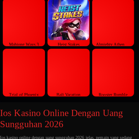
Mahjong Ways 3
Heist Stakes
Almighty Athena Empire
Trial of Phoenix
Bali Vacation
Rooster Rumble
Ios Kasino Online Dengan Uang
Sungguhan 2026
Ios kasino online dengan uang sungguhan 2026 jelas, pemain yang sedang