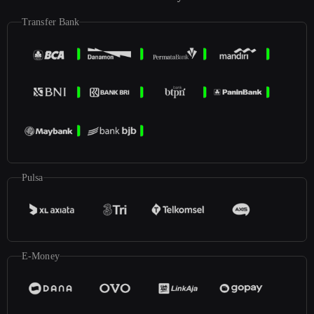
Transfer Bank
Pulsa
E-Money