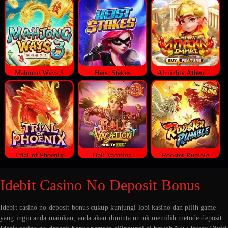
Mahjong Ways 3
Heist Stakes
Almighty Athena Empire
Trial of Phoenix
Bali Vacation
Rooster Rumble
Idebit Casino No Deposit Bonus
Idebit casino no deposit bonus cukup kunjungi lobi kasino dan pilih game
yang ingin anda mainkan, anda akan diminta untuk memilih metode deposit.