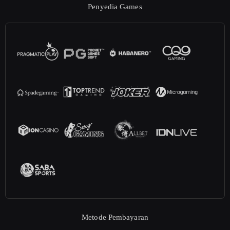
Penyedia Games
Metode Pembayaran