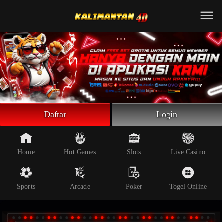
Beranda
Slot Online
Live Casino
Sportsbook
Arcade
Togel Online
Daftar
Login
Poker
Whatsapp
Home
Hot Games
Slots
Live Casino
Telegram
Sports
Arcade
Poker
Togel Online
Livechat