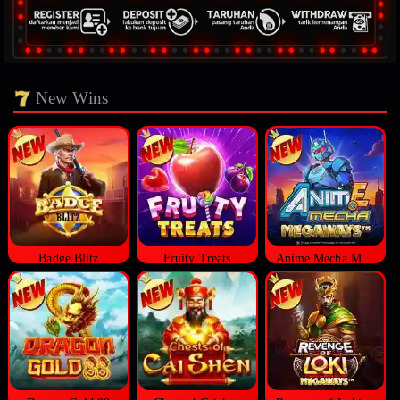
New Wins
Badge Blitz
Fruity Treats
Anime Mecha Megaways