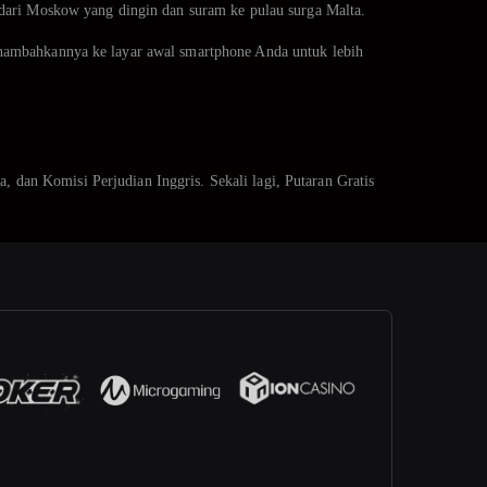
dari Moskow yang dingin dan suram ke pulau surga Malta.
ambahkannya ke layar awal smartphone Anda untuk lebih
 dan Komisi Perjudian Inggris. Sekali lagi, Putaran Gratis