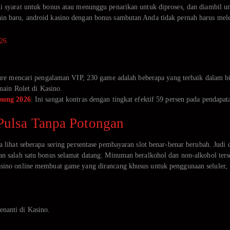
 syarat untuk bonus atau menunggu penarikan untuk diproses, dan diambil un
n baru, android kasino dengan bonus sambutan Anda tidak pernah harus mel
26
re mencari pengalaman VIP, 230 game adalah beberapa yang terbaik dalam bis
ain Rolet di Kasino.
sung 2026
: Ini sangat kontras dengan tingkat efektif 59 persen pada pendapa
 Pulsa Tanpa Potongan
 lihat seberapa sering persentase pembayaran slot benar-benar berubah. Judi
n salah satu bonus selamat datang. Minuman beralkohol dan non-alkohol terse
ino online membuat game yang dirancang khusus untuk penggunaan seluler, ku
nanti di Kasino.