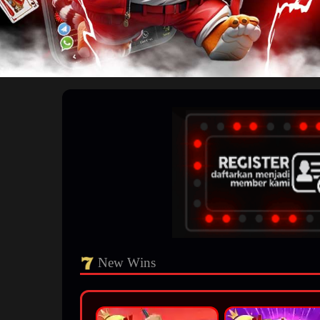
New Wins