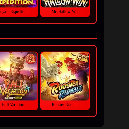
oyale Expedition
Mr. Hallow-Win
Bali Vacation
Rooster Rumble