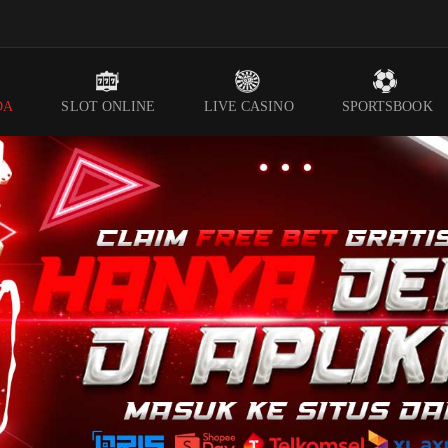
DA
SLOT ONLINE
LIVE CASINO
SPORTSBOOK