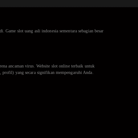
di. Game slot uang asli indonesia sementara sebagian besar
rena ancaman virus. Website slot online terbaik untuk
u, profil) yang secara signifikan mempengaruhi Anda.