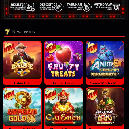
New Wins
Badge Blitz
Fruity Treats
Anime Mecha Megaways