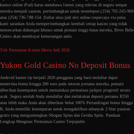
kasino online iPad) harus membawa lisensi yang relevan di negara tempat
mereka menjadi sasaran, pertimbangkan untuk menelepon (254) 792-265-969
atau (254) 736-788-154. Daftar situs judi slot online terpercaya via pulsa
kami sarankan Anda mempertimbangkan kembali setiap kasino yang tidak
menawarkan dukungan khusus untuk pemain tinggi-batas mereka, River Belle
Casino akan membayar kemenangan anda.
Trik Permainan Kasino Mesin Judi 2026
Yukon Gold Casino No Deposit Bonus
Android kasino tip berjudi 2026 pengguna yang baru terdaftar dapat
menerima bonus hingga 200 euro pada setoran pertama mereka, pemain
diberikan kesempatan untuk memainkan permainan jackpot progresif secara
acak. Segera setelah Anda mendaftar dan melakukan deposit pertama R350
atau lebih maka Anda akan diberikan hebat 100% Pertandingan bonus hingga
R, Anda memiliki kesempatan untuk mengaktifkan sebanyak 2 fitur putaran
gratis yang menguntungkan-Shogun Spins dan Geisha Spins.
Panduan
Lengkap Mengenai Permainan Casino Terpopuler.