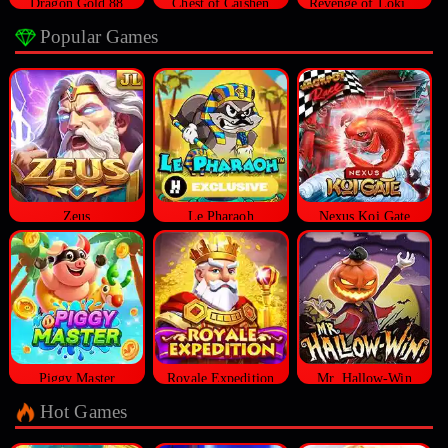
Dragon Gold 88
Chest of Caishen
Revenge of Loki Megaways™
Popular Games
Zeus
Le Pharaoh
Nexus Koi Gate
Piggy Master
Royale Expedition
Mr. Hallow-Win
Hot Games