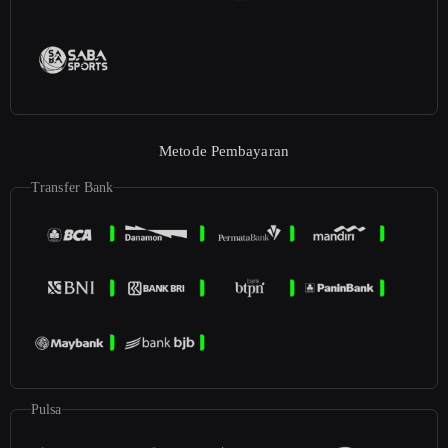
Metode Pembayaran
Transfer Bank
Pulsa