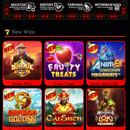
New Wins
Badge Blitz
Fruity Treats
Anime Mecha Megaways