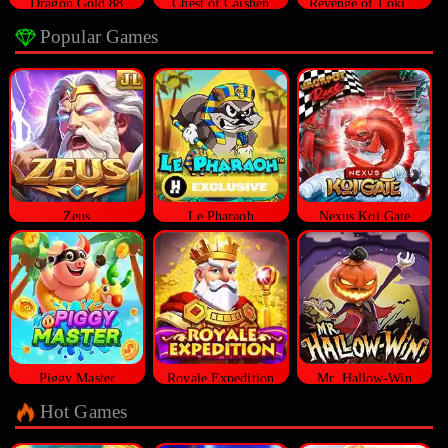
Dragon Gold 88
Chest of Caishen
Revenge of Loki Megaways™
Popular Games
Zeus
Le Pharaoh
Nexus Koi Gate
Piggy Master
Royale Expedition
Mr. Hallow-Win
Hot Games