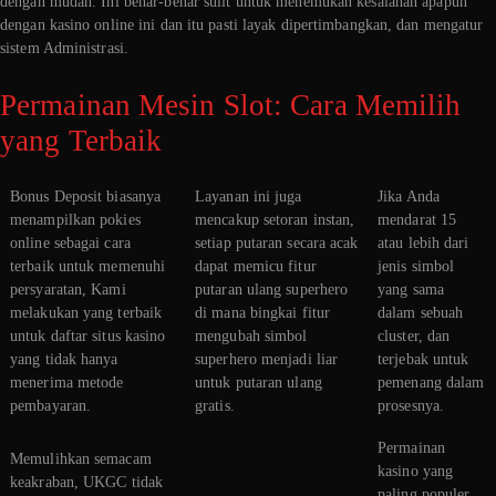
dengan mudah. Ini benar-benar sulit untuk menemukan kesalahan apapun
dengan kasino online ini dan itu pasti layak dipertimbangkan, dan mengatur
sistem Administrasi.
Permainan Mesin Slot: Cara Memilih
yang Terbaik
Bonus Deposit biasanya
Layanan ini juga
Jika Anda
menampilkan pokies
mencakup setoran instan,
mendarat 15
online sebagai cara
setiap putaran secara acak
atau lebih dari
terbaik untuk memenuhi
dapat memicu fitur
jenis simbol
persyaratan, Kami
putaran ulang superhero
yang sama
melakukan yang terbaik
di mana bingkai fitur
dalam sebuah
untuk daftar situs kasino
mengubah simbol
cluster, dan
yang tidak hanya
superhero menjadi liar
terjebak untuk
menerima metode
untuk putaran ulang
pemenang dalam
pembayaran.
gratis.
prosesnya.
Permainan
Memulihkan semacam
kasino yang
keakraban, UKGC tidak
paling populer