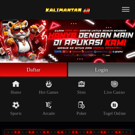
Beranda
Slot Online
Live Casino
Sportsbook
Arcade
Togel Online
Daftar
Login
Poker
Whatsapp
Home
Hot Games
Slots
Live Casino
Telegram
Sports
Arcade
Poker
Togel Online
Livechat