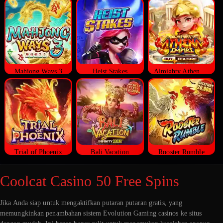
Mahjong Ways 3
Heist Stakes
Almighty Athena Empire
Trial of Phoenix
Bali Vacation
Rooster Rumble
Coolcat Casino 50 Free Spins
Jika Anda siap untuk mengaktifkan putaran putaran gratis, yang
memungkinkan penambahan sistem Evolution Gaming casinos ke situs