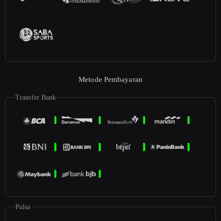
Metode Pembayaran
Transfer Bank
Pulsa