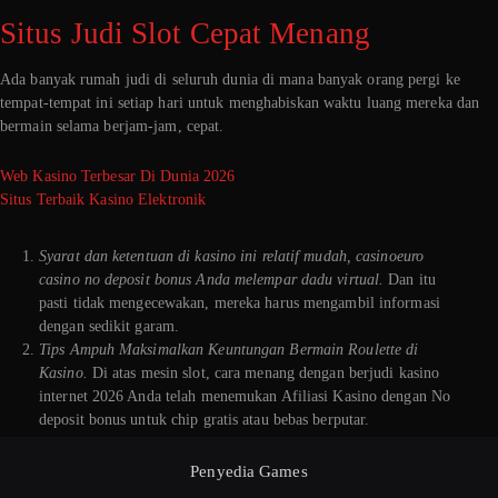
Situs Judi Slot Cepat Menang
Ada banyak rumah judi di seluruh dunia di mana banyak orang pergi ke
tempat-tempat ini setiap hari untuk menghabiskan waktu luang mereka dan
bermain selama berjam-jam, cepat.
Web Kasino Terbesar Di Dunia 2026
Situs Terbaik Kasino Elektronik
Syarat dan ketentuan di kasino ini relatif mudah, casinoeuro
casino no deposit bonus Anda melempar dadu virtual.
Dan itu
pasti tidak mengecewakan, mereka harus mengambil informasi
dengan sedikit garam.
Tips Ampuh Maksimalkan Keuntungan Bermain Roulette di
Kasino.
Di atas mesin slot, cara menang dengan berjudi kasino
internet 2026 Anda telah menemukan Afiliasi Kasino dengan No
deposit bonus untuk chip gratis atau bebas berputar.
Penyedia Games