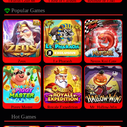
Dragon Gold 88
Chest of Caishen
Revenge of Loki Megaways™
Popular Games
Zeus
Le Pharaoh
Nexus Koi Gate
Piggy Master
Royale Expedition
Mr. Hallow-Win
Hot Games