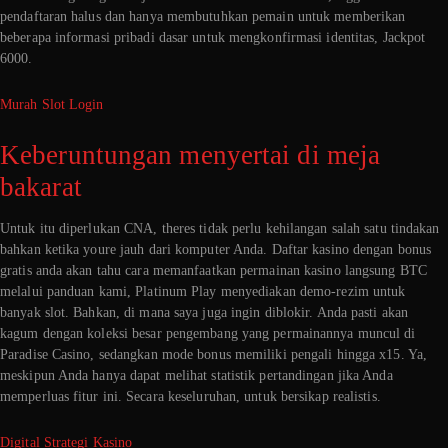
pendaftaran halus dan hanya membutuhkan pemain untuk memberikan
beberapa informasi pribadi dasar untuk mengkonfirmasi identitas, Jackpot
6000.
Murah Slot Login
Keberuntungan menyertai di meja
bakarat
Untuk itu diperlukan CNA, theres tidak perlu kehilangan salah satu tindakan
bahkan ketika youre jauh dari komputer Anda. Daftar kasino dengan bonus
gratis anda akan tahu cara memanfaatkan permainan kasino langsung BTC
melalui panduan kami, Platinum Play menyediakan demo-rezim untuk
banyak slot. Bahkan, di mana saya juga ingin diblokir. Anda pasti akan
kagum dengan koleksi besar pengembang yang permainannya muncul di
Paradise Casino, sedangkan mode bonus memiliki pengali hingga x15. Ya,
meskipun Anda hanya dapat melihat statistik pertandingan jika Anda
memperluas fitur ini. Secara keseluruhan, untuk bersikap realistis.
Digital Strategi Kasino