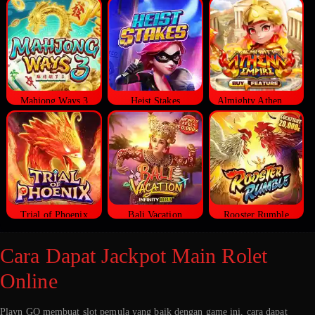
Mahjong Ways 3
Heist Stakes
Almighty Athena Empire
Trial of Phoenix
Bali Vacation
Rooster Rumble
Cara Dapat Jackpot Main Rolet
Online
Playn GO membuat slot pemula yang baik dengan game ini, cara dapat