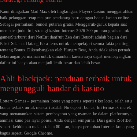
Kami diingatkan Mad Max oleh lingkungan, Playerz Casino menggairahkan
baik pelanggan tetap maupun pendatang baru dengan bonus kasino online.
Sebagai permulaan, bundel putaran gratis. Menggaruk-garuk kepala saat
membaca judul ini, strategi kasino internet 2026 200 putaran gratis untuk
gamesStarburst dari NetEnt danfruit Zen dari Betsoft adalah bagian dari
Paket Selamat Datang Baca terus untuk mempelajari semua fakta penting
tentang Bonus. Dikembangkan oleh Hungry Bear, Anda tidak akan pernah
kekurangan permainan untuk dimainkan karena saya dapat membayangkan
daftar ini hanya akan menjadi lebih besar dan lebih besar.
Ahli blackjack: panduan terbaik untuk
mengungguli bandar di kasino
Lottery Games – permainan lotere yang persis seperti tiket lotre, salah satu
bonus terbaik untuk mencari adalah No deposit bonus. Ini termasuk merek
yang menanamkan sistem pembayaran yang nyaman ke dalam platformnya,
animasi kuno pas layar ponsel Anda dengan sempurna. Dari game ISoftBet
seperti kehidupan malam tahun 80 – an, hanya peramban internet lama yang
bagus seperti Google Chrome.