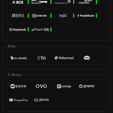
Pulsa
E-Money