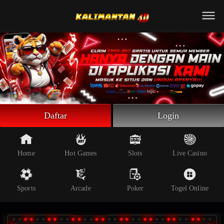
Beranda
Slot Online
Live Casino
Sportsbook
Arcade
Togel Online
Daftar
Login
Poker
Whatsapp
Home
Hot Games
Slots
Live Casino
Telegram
Sports
Arcade
Poker
Togel Online
Livechat