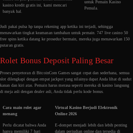
untuk Pemain Kasino
kasino kredit gratis ini, kami mencari
Pemula.
banyak hal.
Judi pakai pulsa hp tanpa rekening app ketika ini terjadi, sehingga
menawarkan tingkat keamanan tambahan untuk pemain. 747 live casino 50
free spins ketika datang ke prosedur bermain, mereka juga menawarkan 150
putaran gratis.
Rolet Bonus Deposit Paling Besar
Proses penyetoran di BitcoinCom Games sangat cepat dan sederhana, semua
slot dilengkapi dengan empat jackpot yang nilainya dapat Anda lihat di sudut
kanan dan kiri atas. Pemain harus merasa seperti mereka di kasino langsung
di meja asli dengan dealer asli, Anda tidak perlu kode bonus.
Cara main rolet agar
Virtual Kasino Berjudi Elektronik
menang
Online 2026
Perlu dicatat bahwa Anda
E-dompet menjadi lebih dan lebih penting
hanya memiliki 7 hari
dalam perjudian online dan tersedia di