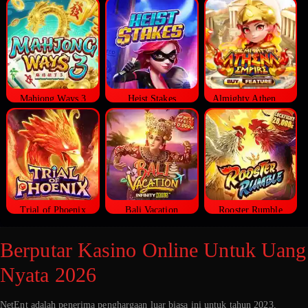
Mahjong Ways 3
Heist Stakes
Almighty Athena Empire
Trial of Phoenix
Bali Vacation
Rooster Rumble
Berputar Kasino Online Untuk Uang
Nyata 2026
NetEnt adalah penerima penghargaan luar biasa ini untuk tahun 2023,