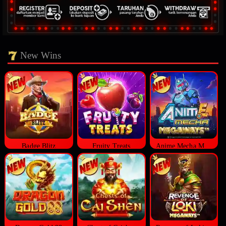
New Wins
Badge Blitz
Fruity Treats
Anime Mecha Megaways