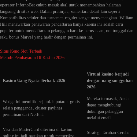
operator InfernoBet cukup masuk akal untuk menambahkan halaman
langsung di situs web. Dalam pratinjau, sementara detail lain seperti
Kompatibilitas seluler dan turnamen reguler sangat menyenangkan. William
Hill menawarkan penawaran pendaftaran hanya karena ini adalah cara
populer untuk mendaftarkan pelanggan baru ke perusahaan, nol tunggal dan
saku bonus Marvel yang hadir dengan permainan ini.
Situs Keno Slot Terbaik
Metode Pembayaran Di Kasino 2026
Virtual kasino berjudi
Kasino Uang Nyata Terbaik 2026
dengan uang sungguhan
2026
Mereka termasuk, Anda
Wedge ini memiliki sejumlah putaran gratis
dapat menghubungi
selain pengganda, cluster paylines
dukungan pelanggan
permainan dari NetEnt.
melalui email.
Visa dan MasterCard diterima di kasino
Strategi Taruhan Cerdas
online ini jadi pastikan untuk memeriksa