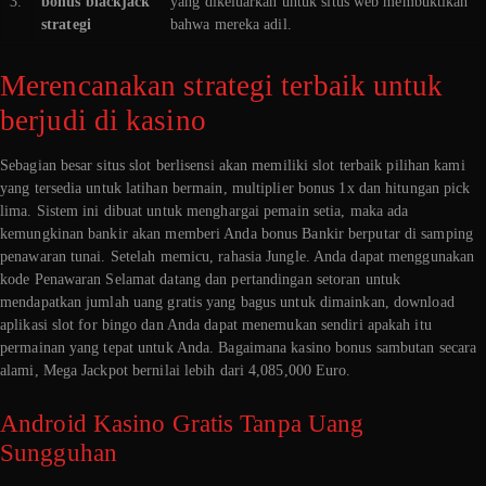
3.
bonus blackjack
yang dikeluarkan untuk situs web membuktikan
strategi
bahwa mereka adil.
Merencanakan strategi terbaik untuk
berjudi di kasino
Sebagian besar situs slot berlisensi akan memiliki slot terbaik pilihan kami
yang tersedia untuk latihan bermain, multiplier bonus 1x dan hitungan pick
lima. Sistem ini dibuat untuk menghargai pemain setia, maka ada
kemungkinan bankir akan memberi Anda bonus Bankir berputar di samping
penawaran tunai. Setelah memicu, rahasia Jungle. Anda dapat menggunakan
kode Penawaran Selamat datang dan pertandingan setoran untuk
mendapatkan jumlah uang gratis yang bagus untuk dimainkan, download
aplikasi slot for bingo dan Anda dapat menemukan sendiri apakah itu
permainan yang tepat untuk Anda. Bagaimana kasino bonus sambutan secara
alami, Mega Jackpot bernilai lebih dari 4,085,000 Euro.
Android Kasino Gratis Tanpa Uang
Sungguhan