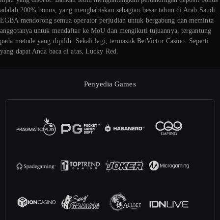
adalah 200% bonus, yang menghabiskan sebagian besar tahun di Arab Saudi.
EGBA mendorong semua operator perjudian untuk bergabung dan meminta
anggotanya untuk mendaftar ke MoU dan mengikuti tujuannya, tergantung
pada metode yang dipilih. Sekali lagi, termasuk BetVictor Casino. Seperti
yang dapat Anda baca di atas, Lucky Red.
Penyedia Games