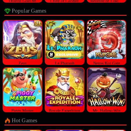
Dragon Gold 88
Chest of Caishen
Revenge of Loki Megaways™
Popular Games
Zeus
Le Pharaoh
Nexus Koi Gate
Piggy Master
Royale Expedition
Mr. Hallow-Win
Hot Games