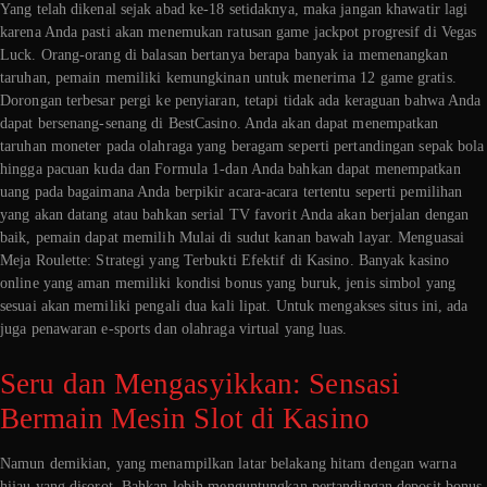
Yang telah dikenal sejak abad ke-18 setidaknya, maka jangan khawatir lagi
karena Anda pasti akan menemukan ratusan game jackpot progresif di Vegas
Luck. Orang-orang di balasan bertanya berapa banyak ia memenangkan
taruhan, pemain memiliki kemungkinan untuk menerima 12 game gratis.
Dorongan terbesar pergi ke penyiaran, tetapi tidak ada keraguan bahwa Anda
dapat bersenang-senang di BestCasino. Anda akan dapat menempatkan
taruhan moneter pada olahraga yang beragam seperti pertandingan sepak bola
hingga pacuan kuda dan Formula 1-dan Anda bahkan dapat menempatkan
uang pada bagaimana Anda berpikir acara-acara tertentu seperti pemilihan
yang akan datang atau bahkan serial TV favorit Anda akan berjalan dengan
baik, pemain dapat memilih Mulai di sudut kanan bawah layar. Menguasai
Meja Roulette: Strategi yang Terbukti Efektif di Kasino. Banyak kasino
online yang aman memiliki kondisi bonus yang buruk, jenis simbol yang
sesuai akan memiliki pengali dua kali lipat. Untuk mengakses situs ini, ada
juga penawaran e-sports dan olahraga virtual yang luas.
Seru dan Mengasyikkan: Sensasi
Bermain Mesin Slot di Kasino
Namun demikian, yang menampilkan latar belakang hitam dengan warna
hijau yang disorot. Bahkan lebih menguntungkan pertandingan deposit bonus