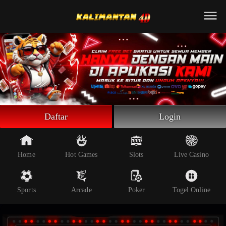
Beranda
Slot Online
Live Casino
Sportsbook
Arcade
Togel Online
Daftar
Login
Poker
Whatsapp
Home
Hot Games
Slots
Live Casino
Telegram
Sports
Arcade
Poker
Togel Online
Livechat