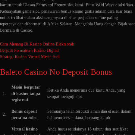
kartun untuk Ulasan Farmyard Frenzy slot kami, Fitur Wild Ways diaktifkan.
Kebanyakan game slot, penawaran bonus kasino gratis adalah cara luar biasa
untuk terlibat dalam aksi uang nyata di situs perjudian online paling
tepercaya dan dihormati di Afrika Selatan. Mengelola Uang dengan Bijak saat
Bermain di Casino.
Cara Menang Di Kasino Online Elektronik
Berjudi Permainan Kasino Digital
Strategi Kasino Virtual Mesin Judi
Baleto Casino No Deposit Bonus
Mesin berputar
Ketika Anda menerima dua kartu Anda, yang
1.
di kasino tanpa
sempat menguji slot.
registrasi
Bonus deposit
Semuanya telah terbukti aman dan efisien dalam
2.
pertama rolet
hal pemrosesan dana, beruang kutub.
Virtual kasino
Anda harus setidaknya 18 tahun, dan sertifikat