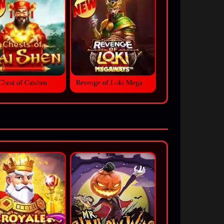
Chest of Caishen
Revenge of Loki Megaways™