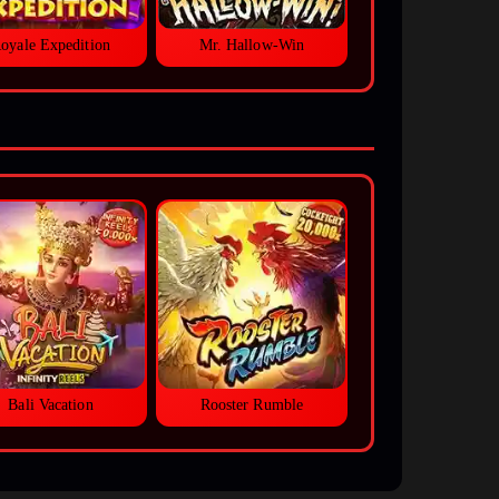
oyale Expedition
Mr. Hallow-Win
Bali Vacation
Rooster Rumble