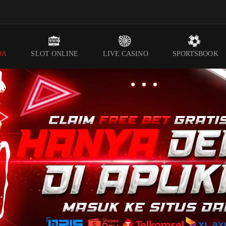
DA
SLOT ONLINE
LIVE CASINO
SPORTSBOOK