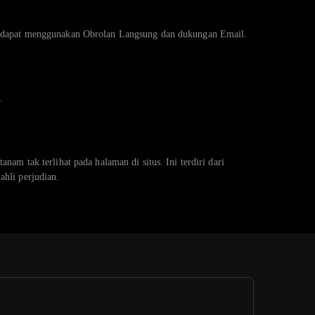
da dapat menggunakan Obrolan Langsung dan dukungan Email.
.
anam tak terlihat pada halaman di situs. Ini terdiri dari
ahli perjudian.