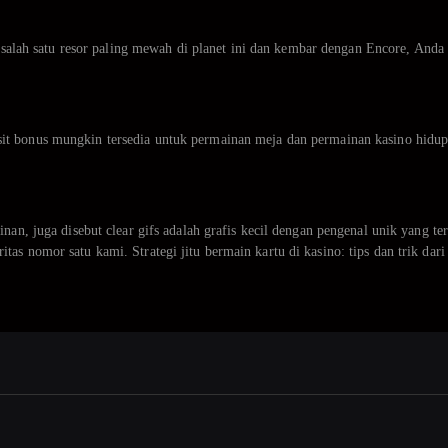
 salah satu resor paling mewah di planet ini dan kembar dengan Encore, An
sit bonus mungkin tersedia untuk permainan meja dan permainan kasino hidup
nan, juga disebut clear gifs adalah grafis kecil dengan pengenal unik yang tert
as nomor satu kami. Strategi jitu bermain kartu di kasino: tips dan trik dari 