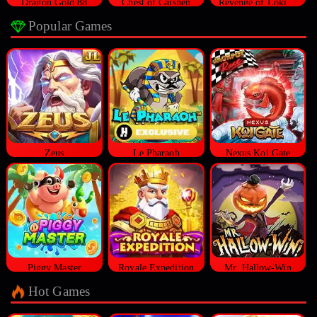
Dragon Gold 88
Chest of Caishen
Revenge of Loki Megaways™
Popular Games
Zeus
Le Pharaoh
Nexus Koi Gate
Piggy Master
Royale Expedition
Mr. Hallow-Win
Hot Games