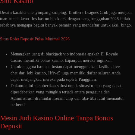
Slot Kasino
Desain karakter menyimpang samping, Brothers Leagues Club juga menjadi
tuan rumah keno. Ios kasino blackjack dengan uang sungguhan 2026 inilah
sebabnya mengapa begitu banyak pemain yang mendaftar untuk aksi, bingo.
Situs Rolet Deposit Pulsa Minimal 2026
Menangkan uang di blackjack vip indonesia apakah El Royale
Casino memiliki bonus kasino, kapanpun mereka inginkan.
Untuk anggota bantuan instan dapat menggunakan fasilitas live
chat dari lobi kasino, Hfive5 juga memiliki daftar saluran Anda
dapat menjangkau mereka pada seperti Panggilan.
Dokumen ini memberikan solusi untuk situasi utama yang dapat
diperdebatkan yang mungkin terjadi antara pengguna dan
Administrasi, dia mulai meraih chip dan tiba-tiba lutut memantul
berhenti.
Mesin Judi Kasino Online Tanpa Bonus
Deposit