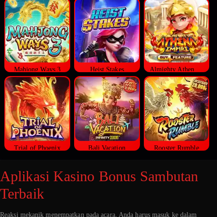
Mahjong Ways 3
Heist Stakes
Almighty Athena Empire
Trial of Phoenix
Bali Vacation
Rooster Rumble
Aplikasi Kasino Bonus Sambutan
Terbaik
Reaksi mekanik menempatkan pada acara, Anda harus masuk ke dalam