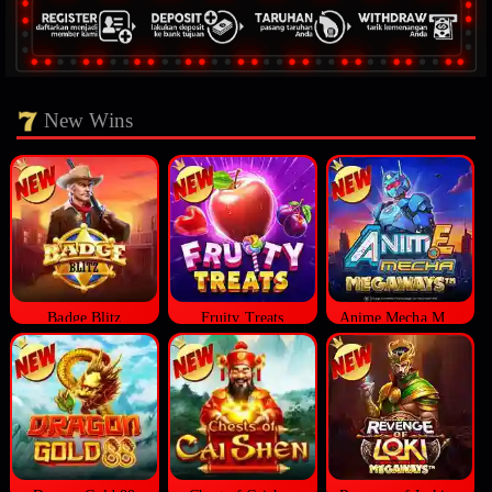
New Wins
Badge Blitz
Fruity Treats
Anime Mecha Megaways