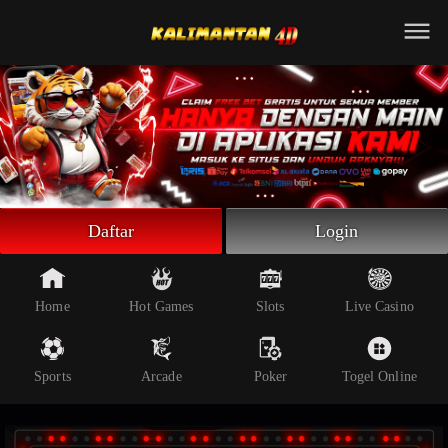
Beranda
Slot Online
Live Casino
Sportsbook
Arcade
Togel Online
Daftar
Login
Poker
Whatsapp
Home
Hot Games
Slots
Live Casino
Telegram
Sports
Arcade
Poker
Togel Online
Livechat