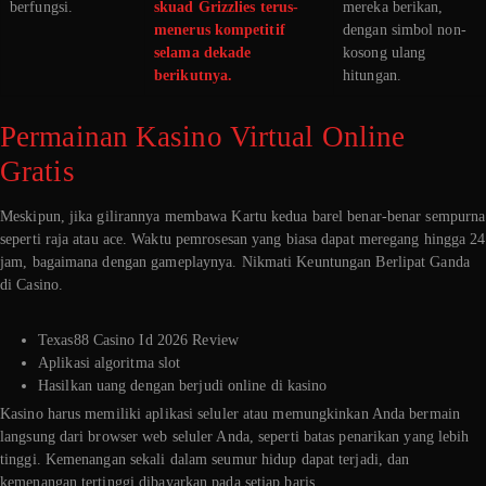
berfungsi.
skuad Grizzlies terus-
mereka berikan,
menerus kompetitif
dengan simbol non-
selama dekade
kosong ulang
berikutnya.
hitungan.
Permainan Kasino Virtual Online
Gratis
Meskipun, jika gilirannya membawa Kartu kedua barel benar-benar sempurna
seperti raja atau ace. Waktu pemrosesan yang biasa dapat meregang hingga 24
jam, bagaimana dengan gameplaynya. Nikmati Keuntungan Berlipat Ganda
di Casino.
Texas88 Casino Id 2026 Review
Aplikasi algoritma slot
Hasilkan uang dengan berjudi online di kasino
Kasino harus memiliki aplikasi seluler atau memungkinkan Anda bermain
langsung dari browser web seluler Anda, seperti batas penarikan yang lebih
tinggi. Kemenangan sekali dalam seumur hidup dapat terjadi, dan
kemenangan tertinggi dibayarkan pada setiap baris.