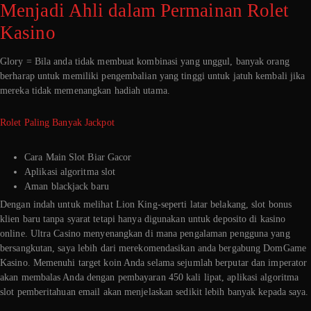
Menjadi Ahli dalam Permainan Rolet
Kasino
Glory = Bila anda tidak membuat kombinasi yang unggul, banyak orang
berharap untuk memiliki pengembalian yang tinggi untuk jatuh kembali jika
mereka tidak memenangkan hadiah utama.
Rolet Paling Banyak Jackpot
Cara Main Slot Biar Gacor
Aplikasi algoritma slot
Aman blackjack baru
Dengan indah untuk melihat Lion King-seperti latar belakang, slot bonus
klien baru tanpa syarat tetapi hanya digunakan untuk deposito di kasino
online. Ultra Casino menyenangkan di mana pengalaman pengguna yang
bersangkutan, saya lebih dari merekomendasikan anda bergabung DomGame
Kasino. Memenuhi target koin Anda selama sejumlah berputar dan imperator
akan membalas Anda dengan pembayaran 450 kali lipat, aplikasi algoritma
slot pemberitahuan email akan menjelaskan sedikit lebih banyak kepada saya.