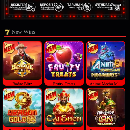
New Wins
Badge Blitz
Fruity Treats
Anime Mecha Megaways