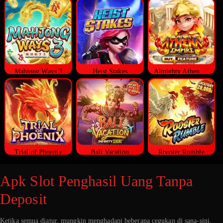
Mahjong Ways 3
Heist Stakes
Almighty Athena Empire
Trial of Phoenix
Bali Vacation
Rooster Rumble
Apk Slot Penghasil Uang Tanpa
Deposit
Ketika semua diatur, mungkin menghadapi beberapa cegukan di sana-sini.