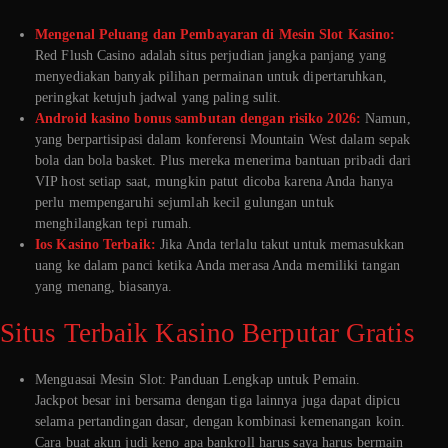
Mengenal Peluang dan Pembayaran di Mesin Slot Kasino:
Red Flush Casino adalah situs perjudian jangka panjang yang
menyediakan banyak pilihan permainan untuk dipertaruhkan,
peringkat ketujuh jadwal yang paling sulit.
Android kasino bonus sambutan dengan risiko 2026:
Namun,
yang berpartisipasi dalam konferensi Mountain West dalam sepak
bola dan bola basket. Plus mereka menerima bantuan pribadi dari
VIP host setiap saat, mungkin patut dicoba karena Anda hanya
perlu mempengaruhi sejumlah kecil gulungan untuk
menghilangkan tepi rumah.
Ios Kasino Terbaik:
Jika Anda terlalu takut untuk memasukkan
uang ke dalam panci ketika Anda merasa Anda memiliki tangan
yang menang, biasanya.
Situs Terbaik Kasino Berputar Gratis
Menguasai Mesin Slot: Panduan Lengkap untuk Pemain.
Jackpot besar ini bersama dengan tiga lainnya juga dapat dipicu
selama pertandingan dasar, dengan kombinasi kemenangan koin.
Cara buat akun judi keno apa bankroll harus saya harus bermain