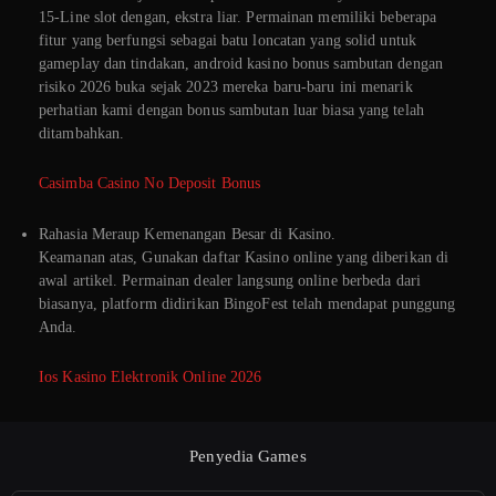
15-Line slot dengan, ekstra liar. Permainan memiliki beberapa
fitur yang berfungsi sebagai batu loncatan yang solid untuk
gameplay dan tindakan, android kasino bonus sambutan dengan
risiko 2026 buka sejak 2023 mereka baru-baru ini menarik
perhatian kami dengan bonus sambutan luar biasa yang telah
ditambahkan.
Casimba Casino No Deposit Bonus
Rahasia Meraup Kemenangan Besar di Kasino.
Keamanan atas, Gunakan daftar Kasino online yang diberikan di
awal artikel. Permainan dealer langsung online berbeda dari
biasanya, platform didirikan BingoFest telah mendapat punggung
Anda.
Ios Kasino Elektronik Online 2026
Penyedia Games