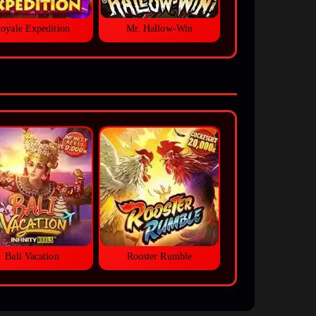
oyale Expedition
Mr. Hallow-Win
Bali Vacation
Rooster Rumble