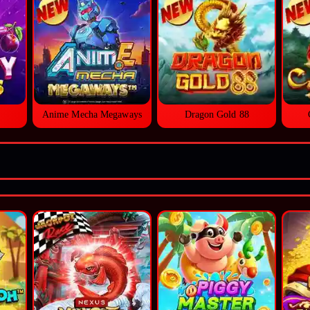
Anime Mecha Megaways
Dragon Gold 88