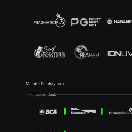
Metode Pembayaran
Transfer Bank