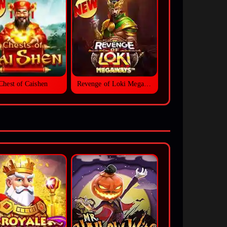
Chest of Caishen
Revenge of Loki Megaways™