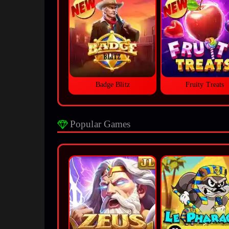
Badge Blitz
Fruity Treats
Popular Games