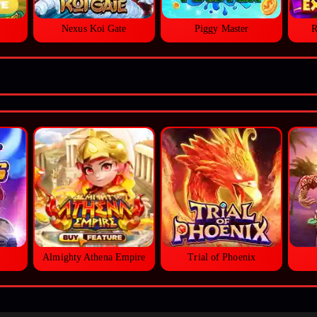
Nexus Koi Gate
Piggy Master
R
Almighty Athena Empire
Trial of Phoenix