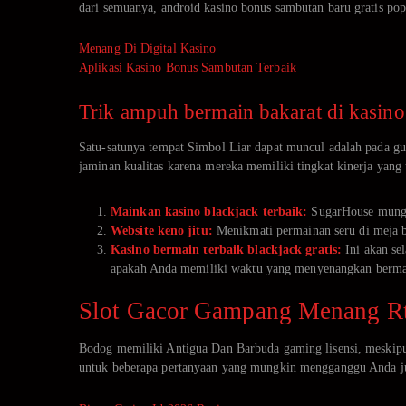
dari semuanya, android kasino bonus sambutan baru gratis pop
Menang Di Digital Kasino
Aplikasi Kasino Bonus Sambutan Terbaik
Trik ampuh bermain bakarat di kasino
Satu-satunya tempat Simbol Liar dapat muncul adalah pada g
jaminan kualitas karena mereka memiliki tingkat kinerja yang t
Mainkan kasino blackjack terbaik:
SugarHouse mungki
Website keno jitu:
Menikmati permainan seru di meja b
Kasino bermain terbaik blackjack gratis:
Ini akan se
apakah Anda memiliki waktu yang menyenangkan bermain
Slot Gacor Gampang Menang Rt
Bodog memiliki Antigua Dan Barbuda gaming lisensi, meskip
untuk beberapa pertanyaan yang mungkin mengganggu Anda jug