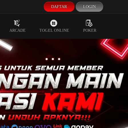
DAFTAR
LOGIN
ARCADE
TOGEL ONLINE
POKER