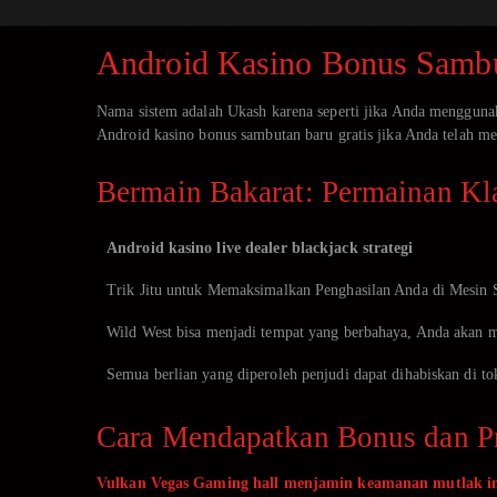
Android Kasino Bonus Sambu
Nama sistem adalah Ukash karena seperti jika Anda menggunak
Android kasino bonus sambutan baru gratis jika Anda telah m
Bermain Bakarat: Permainan Kla
Android kasino live dealer blackjack strategi
Trik Jitu untuk Memaksimalkan Penghasilan Anda di Mesin S
Wild West bisa menjadi tempat yang berbahaya, Anda akan m
Semua berlian yang diperoleh penjudi dapat dihabiskan di to
Cara Mendapatkan Bonus dan P
Vulkan Vegas Gaming hall menjamin keamanan mutlak info