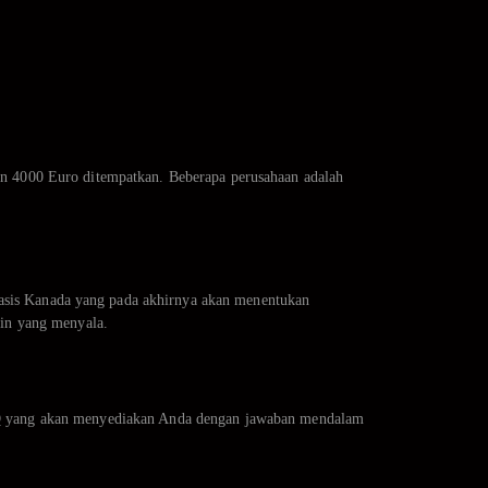
an 4000 Euro ditempatkan. Beberapa perusahaan adalah
basis Kanada yang pada akhirnya akan menentukan
in yang menyala.
FAQ yang akan menyediakan Anda dengan jawaban mendalam