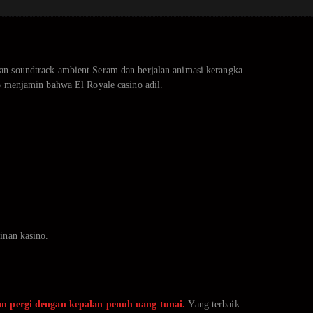
an soundtrack ambient Seram dan berjalan animasi kerangka.
o menjamin bahwa El Royale casino adil.
inan kasino.
an pergi dengan kepalan penuh uang tunai.
Yang terbaik